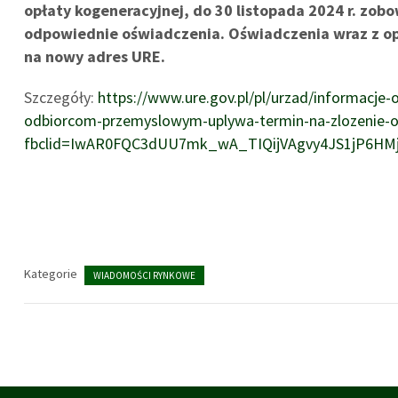
opłaty kogeneracyjnej, do 30 listopada 2024 r. zob
odpowiednie oświadczenia. Oświadczenia wraz z opi
na nowy adres URE.
Szczegóły:
https://www.ure.gov.pl/pl/urzad/informacje-
odbiorcom-przemyslowym-uplywa-termin-na-zlozenie-o
fbclid=IwAR0FQC3dUU7mk_wA_TIQijVAgvy4JS1jP6HMj
Kategorie
WIADOMOŚCI RYNKOWE