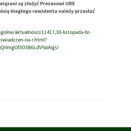
owiązani są złożyć Prezesowi URE
nią biegłego rewidenta należy przesłać
ogolne/aktualnosci/11417,30-listopada-br-
swiadczen-na-r.html?
QIImgOl5O3B6LdVYaiAigU